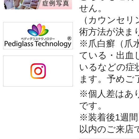
せん。
（カウンセリ
術方法が決ま
※爪白癬（爪
ている・出血
いるなどの症
ます。予めご
※個人差はあ
です。
※装着後1週
以内のご来店