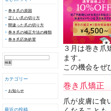
巻き爪の原因
正しい爪の切り方
間違った爪の切り方
巻き爪の補正方法の種類
巻き爪応急処置
３月は巻き爪
ます。
検
索:
この機会をぜ
カテゴリー
巻き爪矯正 
お知らせ
爪が皮膚に食
くなることも
最近の投稿