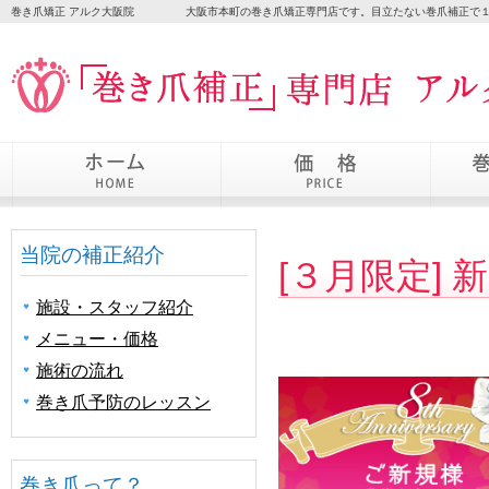
巻き爪矯正 アルク大阪院
大阪市本町の巻き爪矯正専門店です。目立たない巻爪補正で１
当院の補正紹介
[３月限定] 
施設・スタッフ紹介
メニュー・価格
施術の流れ
巻き爪予防のレッスン
巻き爪って？