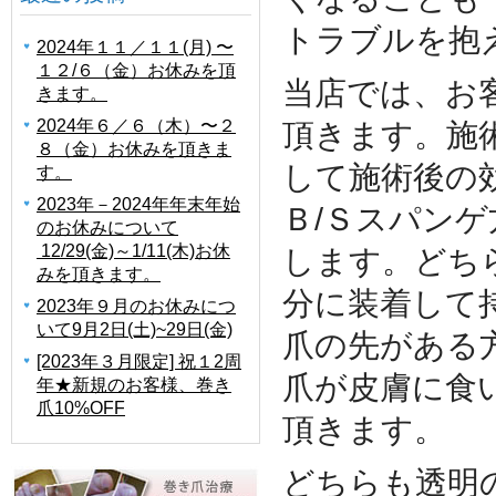
トラブルを抱
2024年１１／１１(月) 〜
１２/６（金）お休みを頂
当店では、お
きます。
2024年６／６（木）〜２
頂きます。施
８（金）お休みを頂きま
して施術後の
す。
2023年－2024年年末年始
Ｂ/Ｓスパン
のお休みについて
12/29(金)～1/11(木)お休
します。どち
みを頂きます。
分に装着して
2023年９月のお休みにつ
いて9月2日(土)~29日(金)
爪の先がある
[2023年３月限定] 祝１2周
爪が皮膚に食
年★新規のお客様、巻き
爪10%OFF
頂きます。
どちらも透明