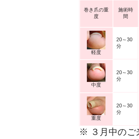
巻き爪の重
施術時
度
間
20～30
分
軽度
20～30
分
中度
20～30
分
重度
※ ３月中の