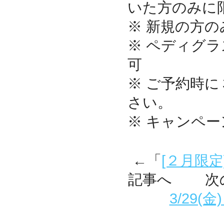
いた方のみに
※ 新規の方
※ ペディグ
可
※ ご予約時
さい。
※ キャンペー
←「
[２月限定
記事へ 次
3/29(